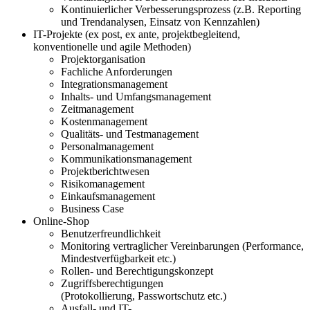
Kontinuierlicher Verbesserungsprozess (z.B. Reporting
und Trendan
alysen, Einsatz von Kennzahlen)
IT-Projekte (ex post, ex ante, projektbegleitend,
konventionelle und agile Methoden)
Projektorganisation
Fachliche Anforderungen
Integrationsmanagement
Inhalts- und Umfangsmanagement
Zeitmanagement
Kostenmanagement
Qualitäts- und Testmanagement
Personalmanagement
Kommunikationsmanagement
Projektberichtwesen
Risikomanagement
Einkaufsmanagement
Business Case
Online-Shop
Benutzerfreundlichkeit
Monitoring vertraglicher Vereinbarungen (Performance,
Mindestverfügbarkeit
etc.
)
Rollen- und
Berechtigungs
konzept
Zugriffsberechtigungen
(
Protokollierung
,
Passwort
schutz
etc.
)
Ausfall
- und IT
-