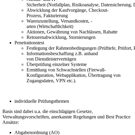
S
icherheit
(
Notfallplan,
Risikoanalyse,
Datensicherung,
Abwicklung der Kaufvorgänge,
Checkout
-
Prozess
,
Fakturierung
Warenzustellung,
Versandkosten, -
arten
(Wirtschaftlichkeit)
Aktionen,
Gewährung von Nachlässen
, Rabatte
Retouren
abwicklung
, Stornierungen
Penetrationstest
Festlegung
der
Rahmenbedingungen
(
Prüftiefe
,
Prüfort
,
Informationsbeschaffung z.B. anhand
von
Dienstleisterverträge
n
Überprüfung einzelner Sy
s
teme
Ermittlung von Schwachstellen (Firewall-
Konfiguration,
Webapplik
a
tion, Übe
r
tragung von
Zugangsd
a
ten, VPN etc.).
individuelle Prüfungsthemen
Basis sind dabei u.a. die einschlägigen Gesetze,
Verwaltungsvorschriften, anerkannte Regelungen und Best Practice
Ansätze:
Abgabenordnung (AO)