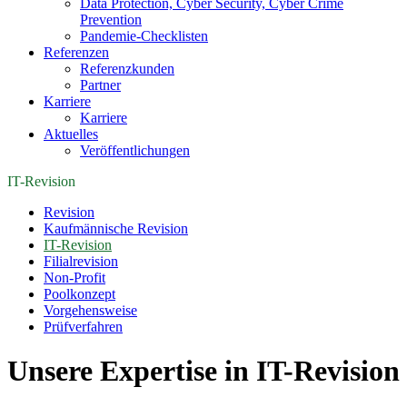
Data Protection, Cyber Security, Cyber Crime
Prevention
Pandemie-Checklisten
Referenzen
Referenzkunden
Partner
Karriere
Karriere
Aktuelles
Veröffentlichungen
IT-Revision
Revision
Kaufmännische Revision
IT-Revision
Filialrevision
Non-Profit
Poolkonzept
Vorgehensweise
Prüfverfahren
Unsere Expertise in IT-Revision