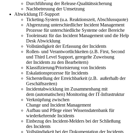
Durchführung der Release-Qualitätssicherung
Nachbetreuung
der Umsetzung
Abwicklung IT-Support
Ticketing-System (u.a. Reaktionszeit, Abschlussquote)
Abgrenzung unterschiedlicher
Incident
Management
Prozesse für untersc
hiedliche Systeme oder Bereiche
Tooleinsatz für das
Incident
Management und die Help
Desk Abwicklung
Vollständigkeit der Erfassung der
Incidents
Rollen- und Verantwortlichkeiten (z.B. First, Second
und Third Level Support, geregelte Zuweisung
der
Incidents
zu den Bearbeitern)
Klassifizierung/Priorisierung von
Incidents
Eskalationsprozesse für
Incidents
Sicherstellung der Erreichbarkeit
(z.B.
außerhalb der
Geschäftszeiten
)
Incidentabwicklung
im Zusammenhang mit
dem
(
automatischen
)
Monitoring der IT-Infrastruktur
Verknüpfung zwischen
Change
und
Incident
Management
Aufbau und Pflege einer Wissensdatenbank für
wiederkehrende
Incidents
Einbezug des
Incident
-Melders bei der Schließung
des
Incidents
Vollständigkeit bei der Dokumentation der
Incidents